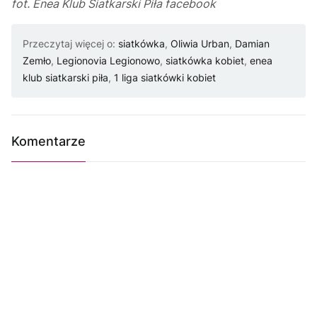
fot. Enea Klub Siatkarski Piła facebook
Przeczytaj więcej o:
siatkówka
,
Oliwia Urban
,
Damian
Zemło
,
Legionovia Legionowo
,
siatkówka kobiet
,
enea
klub siatkarski piła
,
1 liga siatkówki kobiet
Komentarze