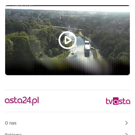
10:10
Razem dla bezpieczeństwa Złotowa
10:15
Powiat Wałecki Blisko Natury
10:35
Wielkopolska na Weekend
11:00
Informacje
11:15
Rozmowa dnia
11:30
Ze starych taśm
12:30
Informacje
12:45
Rozmowa dnia
13:00
Własnymi ścieżkami
13:15
Powiat Wałecki Blisko Natury
O nas
Reklama