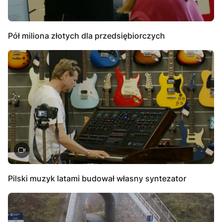
Pół miliona złotych dla przedsiębiorczych
Pilski muzyk latami budował własny syntezator