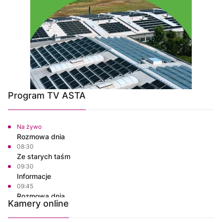
Program TV ASTA
Na żywo
Rozmowa dnia
08:30
Ze starych taśm
09:30
Informacje
09:45
Rozmowa dnia
Kamery online
10:00
Raport PCT