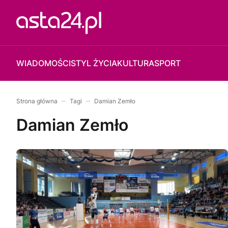
WIADOMOŚCI
STYL ŻYCIA
KULTURA
SPORT
Strona główna
Tagi
Damian Zemło
Damian Zemło