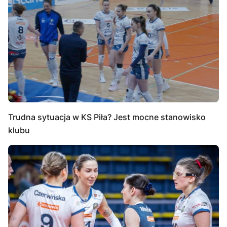
Trudna sytuacja w KS Piła? Jest mocne stanowisko
klubu