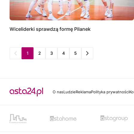
Wiceliderki sprawdzą formę Pilanek
1
2
3
4
5
O nas
Ludzie
Reklama
Polityka prywatności
Ko