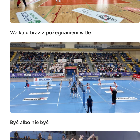
Walka o brąz z pożegnaniem w tle
Być albo nie być