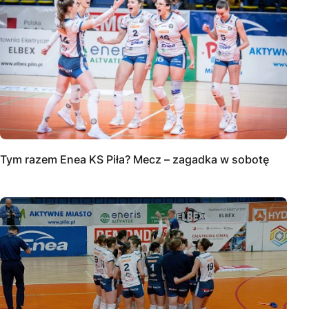
Tym razem Enea KS Piła? Mecz – zagadka w sobotę