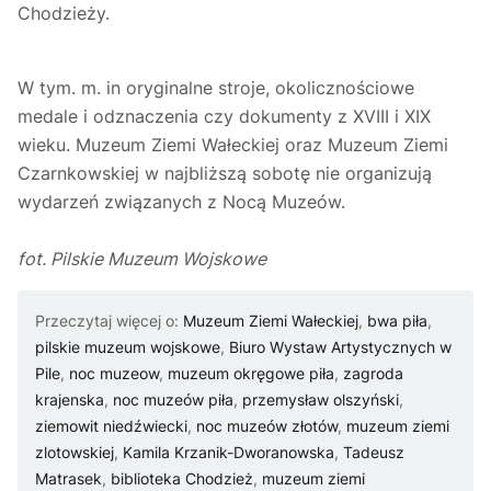
Chodzieży.
W tym. m. in oryginalne stroje, okolicznościowe
medale i odznaczenia czy dokumenty z XVIII i XIX
wieku. Muzeum Ziemi Wałeckiej oraz Muzeum Ziemi
Czarnkowskiej w najbliższą sobotę nie organizują
wydarzeń związanych z Nocą Muzeów.
fot. Pilskie Muzeum Wojskowe
Przeczytaj więcej o:
Muzeum Ziemi Wałeckiej
,
bwa piła
,
pilskie muzeum wojskowe
,
Biuro Wystaw Artystycznych w
Pile
,
noc muzeow
,
muzeum okręgowe piła
,
zagroda
krajenska
,
noc muzeów piła
,
przemysław olszyński
,
ziemowit niedźwiecki
,
noc muzeów złotów
,
muzeum ziemi
zlotowskiej
,
Kamila Krzanik-Dworanowska
,
Tadeusz
Matrasek
,
biblioteka Chodzież
,
muzeum ziemi