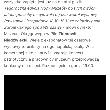
wszystko zapięte jest już na ostatni guzik.
-
Tegoroczna edycja Nocy Muzeów po tych dwóch
latach posuchy oscylowała będzie wokół wystawy
Powstanie Listopadowe 1830-1831 ze zbiorów pana
Zdrojewskiego spod Warszawy
- mówi dyrektor
Muzeum Okręgowego w Pile
Ziemowit
Niedźwiecki
. Wiele z eksponatów tej czasowej
wystawy to unikaty na ogólnopolską skalę. W sali
kameralnej z kolei, artyści zagrają koncert
patriotyczny a pracownicy muzeum przeprowadzą
konkursy dla dzieci. Rozpoczęcie o godz. 19.00.