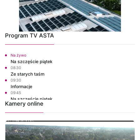
Program TV ASTA
Na żywo
Na szczęście piątek
08:30
Ze starych taśm
09:30
Informacje
09:45
Na szczęście piątek
Kamery online
10:00
Polskie Lasy
10:50
Własnymi ścieżkami
11:00
Msza Święta z Sanktuarium w Skrzatuszu