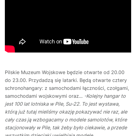
Pilskie Muzeum Wojskowe będzie otwarte od 20.00
do 23.00. Przydadzą się latarki. Będą otwarte cztery
schronohangary: z samochodami łączności, czołgami,
samochodami wojskowymi oraz...
-Kolejny hangar to
jest 100 lat lotniska w Pile, Su-22. To jest wystawa,
którą już tutaj mieliśmy okazję pokazywać nie raz, ale
cały czas ją wzbogacamy o modele samolotów, które
stacjonowały w Pile, tak żeby było ciekawie, a przede
wszystkim dzieciaki uwielbiają modele