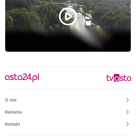
12:00
Informacje
12:15
Na szczęście piątek
12:30
Rozmowa dnia
12:45
Rozmowa dnia
13:00
Praktycznie o nieruchomościach
13:50
Raport PCT
14:00
Wielkopolska na Weekend
14:25
Wspólnie dla bezpieczeństwa Gminy Krajenka
O nas
Reklama
Kontakt