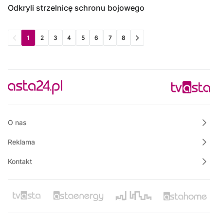
Odkryli strzelnicę schronu bojowego
1
2
3
4
5
6
7
8
O nas
Reklama
Kontakt