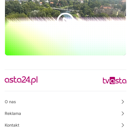
Raport PCT
14:00
Raport TV REGIO
14:30
Na szczęście piątek
14:45
Justyna poleca
15:00
Złote Bajki Disneya
17:00
Informacje
17:15
Rozmowa dnia
17:30
Ze starych taśm
18:30
Informacje
O nas
Reklama
Kontakt