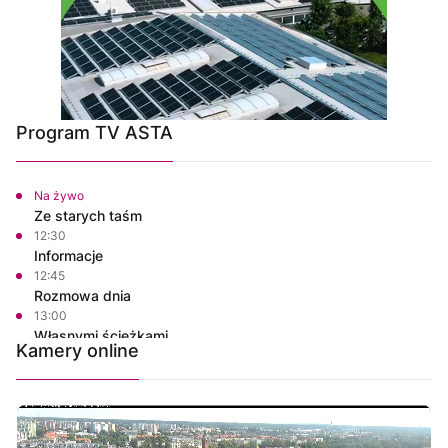
Program TV ASTA
Na żywo
Ze starych taśm
12:30
Informacje
12:45
Rozmowa dnia
13:00
Własnymi ścieżkami
Kamery online
13:10
Bezpieczny Powiat Chodzieski
13:15
Polskie Lasy
13:50