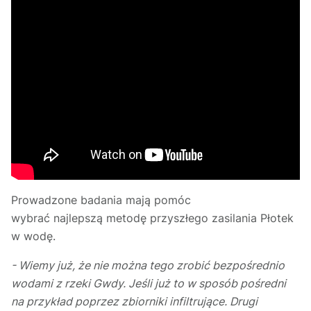
Prowadzone badania mają pomóc
wybrać najlepszą metodę przyszłego zasilania Płotek
w wodę.
- Wiemy już, że nie można tego zrobić bezpośrednio
wodami z rzeki Gwdy. Jeśli już to w sposób pośredni
na przykład poprzez zbiorniki infiltrujące. Drugi