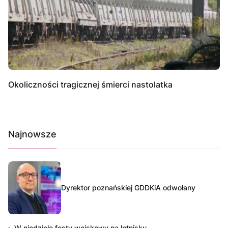
Okoliczności tragicznej śmierci nastolatka
Najnowsze
Dyrektor poznańskiej GDDKiA odwołany
W niedzielę festy wojskowy na lotnisku