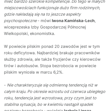
mieć bardzo szerokie kompetencje. Do tego w małych
miejscowościach funkcjonuje dużo firm rodzinnych,
gdzie nakładają się na to jeszcze aspekty
psychospołeczne
- mówi
Iwona Kamińska-Lech
,
wiceprezeska Izby Gospodarczej Północnej
Wielkopolski, ekonomistka.
W powiecie pilskim ponad 20 zawodów jest w tym
roku deficytowa. Najbardziej brakuje pracowników
służby zdrowia, ale także fryzjerów czy kierowców
tirów i autobusów. Stopa bezrobocia w powiecie
pilskim wyniosła w marcu 6,2%.
-
Nie charakteryzuje się odmienną tendencją niż w
całym kraju. Po okresie wzrostu od czerwca ubiegłego
roku, tendencja jest wzrostowa, przy czym jest to
stabilna sytuacja, bo w kwietniu nastąpił spadek
poziomu bezrobocia
- wyjaśnia
Izabela Ligęza
,