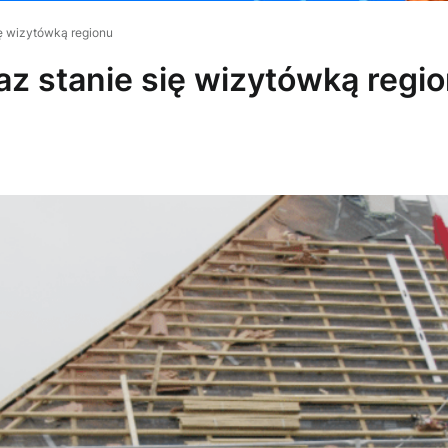
ię wizytówką regionu
az stanie się wizytówką regi