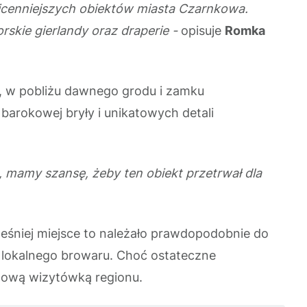
najcenniejszych obiektów miasta Czarnkowa.
skie gierlandy oraz draperie -
opisuje
Romka
a, w pobliżu dawnego grodu i zamku
barokowej bryły i unikatowych detali
 mamy szansę, żeby ten obiekt przetrwał dla
ześniej miejsce to należało prawdopodobnie do
 lokalnego browaru. Choć ostateczne
n nową wizytówką regionu.