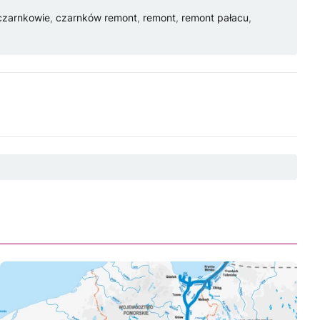
czarnkowie
,
czarnków remont
,
remont
,
remont pałacu
,