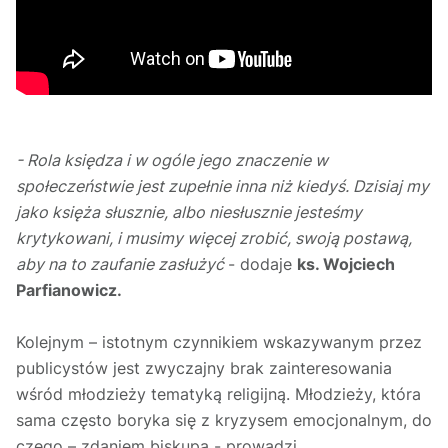
- Rola księdza i w ogóle jego znaczenie w
społeczeństwie jest zupełnie inna niż kiedyś. Dzisiaj my
jako księża słusznie, albo niesłusznie jesteśmy
krytykowani, i musimy więcej zrobić, swoją postawą,
aby na to zaufanie zasłużyć
- dodaje
ks. Wojciech
Parfianowicz.
Kolejnym – istotnym czynnikiem wskazywanym przez
publicystów jest zwyczajny brak zainteresowania
wśród młodzieży tematyką religijną. Młodzieży, która
sama często boryka się z kryzysem emocjonalnym, do
czego – zdaniem biskupa - prowadzi...