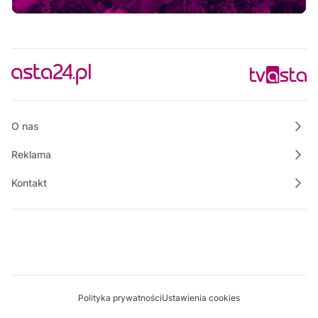
12:30
Rozmowa dnia
12:45
Rozmowa dnia
13:00
Praktycznie o nieruchomościach
13:50
Raport PCT
14:00
O nas
Wielkopolska na Weekend
Reklama
Kontakt
Polityka prywatności
Ustawienia cookies