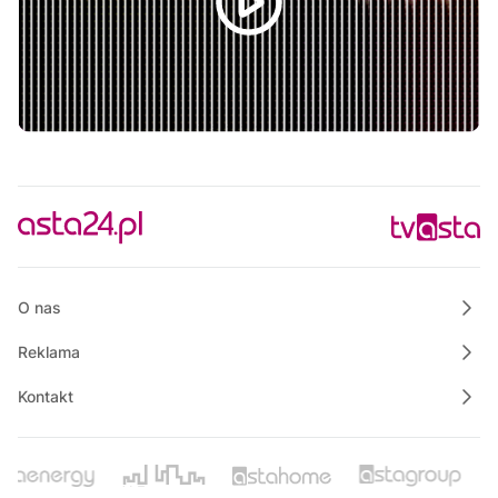
Raport TV REGIO
19:00
Praktycznie o nieruchomościach
19:55
Własnymi ścieżkami
20:05
Polskie Lasy
20:55
Justyna poleca
21:10
Rowerem nad morze
21:25
Magazyn Motowizja
O nas
Reklama
Kontakt