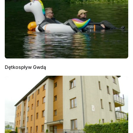
Dętkospływ Gwdą