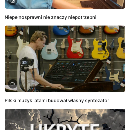
Niepełnosprawni nie znaczy niepotrzebni
Pilski muzyk latami budował własny syntezator