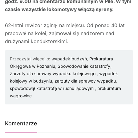
godz. 9.00 na cmentarzu komunalnym w Pile. W tym
czasie wszystkie lokomotywy włączą syreny.
62-letni rewizor zginął na miejscu. Od ponad 40 lat
pracował na kolei, zajmował się nadzorem nad
drużynami konduktorskimi.
Przeczytaj więcej o:
wypadek budzyń
,
Prokuratura
Okręgowa w Poznaniu
,
Spowodowanie katastrofy
,
Zarzuty dla sprawcy wypadku kolejowego
,
wypadek
kolejowy w budzyniu
,
zarzuty dla sprawcy wypadku
,
spowodowął katastrofę w ruchu lądowym
,
prokuratura
wągrowiec
Komentarze