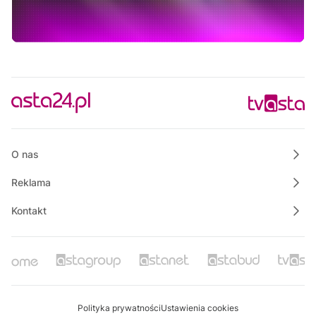
12:45
Rozmowa dnia
13:00
Własnymi ścieżkami
13:10
Bezpieczny Powiat Chodzieski
13:15
Polskie Lasy
13:50
Raport PCT
O nas
Reklama
Kontakt
Polityka prywatności
Ustawienia cookies