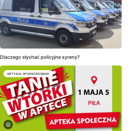
Dlaczego słychać policyjne syreny?
ARTYKUŁ SPONSOROWANY