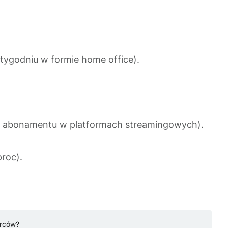
tygodniu w formie home office).
nie abonamentu w platformach streamingowych).
proc).
orców?