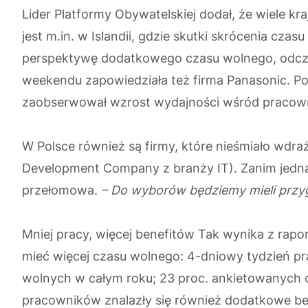
Lider Platformy Obywatelskiej dodał, że wiele kr
jest m.in. w Islandii, gdzie skutki skrócenia cza
perspektywę dodatkowego czasu wolnego, odczuw
weekendu zapowiedziała też firma Panasonic. Pod
zaobserwował wzrost wydajności wśród pracowni
W Polsce również są firmy, które nieśmiało wdra
Development Company z branży IT). Zanim jednak 
przełomowa.
– Do wyborów będziemy mieli przyg
Mniej pracy, więcej benefitów Tak wynika z rap
mieć więcej czasu wolnego: 4-dniowy tydzień p
wolnych w całym roku; 23 proc. ankietowanych 
pracowników znalazły się również dodatkowe be