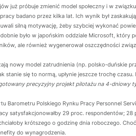
ajów już próbuje zmienić model społeczny i w związku
su pracy badano przez kilka lat. Ich wynik był zaskaku
ali silną motywację, żeby szybciej wykonać powie
obnie było w japońskim oddziale Microsoft, który po
ków, ale również wygenerował oszczędności związa
żają nowy model zatrudnienia (np. polsko-duńskie p
stanie się to normą, upłynie jeszcze trochę czasu. 
otowany precyzyjny projekt pilotażu na 4-dniowy t
ortu Barometru Polskiego Rynku Pracy Personnel Serv
racy satysfakcjonowałby 29 proc. respondentów; 28
chciałoby krótszego o godzinę dnia roboczego. Choć
nefity do wynagrodzenia.