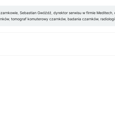
czarnkowie
,
Sebastian Gwóźdź
,
dyrektor serwisu w firmie Meditech
,
rnków
,
tomograf komuterowy czarnków
,
badania czarnków
,
radiolog