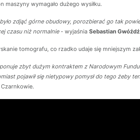
ton maszyny wymagało dużego wysiłku.
 było zdjąć górne obudowy, porozbierać go tak powi
ej czasu niż normalnie
- wyjaśnia
Sebastian Gwóźdź
anie tomografu, co rzadko udaje się mniejszym zak
dysponuje zbyt dużym kontraktem z Narodowym Fundus
atomiast pojawił się nietypowy pomysł do tego żeby t
w Czarnkowie.