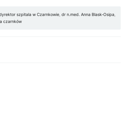
dyrektor szpitala w Czarnkowie
,
dr n.med. Anna Blask-Osipa
,
ia czarnków