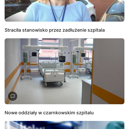
Straciła stanowisko przez zadłużenie szpitala
Nowe oddziały w czarnkowskim szpitalu