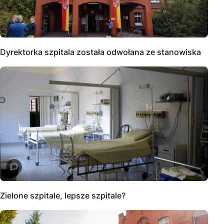
Dyrektorka szpitala została odwołana ze stanowiska
Zielone szpitale, lepsze szpitale?