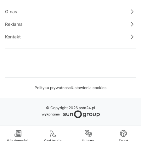
Magazyn Motowizja
21:40
O nas
Powiat Wałecki Blisko Natury
Reklama
Kontakt
Polityka prywatności
Ustawienia cookies
© Copyright 2026 asta24.pl
Wiadomości
Styl życia
Kultura
Sport