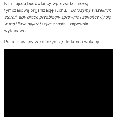
Na miejscu budowlańcy wprowadzili nową
tymczasową organizację ruchu.
- Dołożymy wszelkich
starań, aby prace przebiegły sprawnie i zakończyły się
w możliwie najkrótszym czasie
- zapewnia
wykonawca.
Prace powinny zakończyć się do końca wakacji.