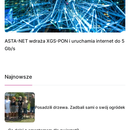
ASTA-NET wdraża XGS-PON i uruchamia internet do 5
Gb/s
Najnowsze
Posadzili drzewa. Zadbali sami o swój ogródek