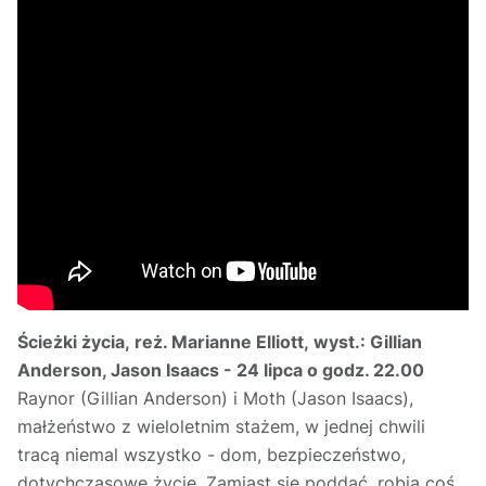
Ścieżki życia, reż. Marianne Elliott, wyst.: Gillian
Anderson, Jason Isaacs - 24 lipca o godz. 22.00
Raynor (Gillian Anderson) i Moth (Jason Isaacs),
małżeństwo z wieloletnim stażem, w jednej chwili
tracą niemal wszystko - dom, bezpieczeństwo,
dotychczasowe życie. Zamiast się poddać, robią coś,