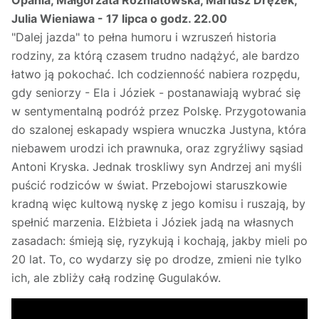
Opania, Małgorzata Rożniatowska, Mariusz Drężek,
Julia Wieniawa - 17 lipca o godz. 22.00
"Dalej jazda" to pełna humoru i wzruszeń historia
rodziny, za którą czasem trudno nadążyć, ale bardzo
łatwo ją pokochać. Ich codzienność nabiera rozpędu,
gdy seniorzy - Ela i Józiek - postanawiają wybrać się
w sentymentalną podróż przez Polskę. Przygotowania
do szalonej eskapady wspiera wnuczka Justyna, która
niebawem urodzi ich prawnuka, oraz zgryźliwy sąsiad
Antoni Kryska. Jednak troskliwy syn Andrzej ani myśli
puścić rodziców w świat. Przebojowi staruszkowie
kradną więc kultową nyskę z jego komisu i ruszają, by
spełnić marzenia. Elżbieta i Józiek jadą na własnych
zasadach: śmieją się, ryzykują i kochają, jakby mieli po
20 lat. To, co wydarzy się po drodze, zmieni nie tylko
ich, ale zbliży całą rodzinę Gugulaków.