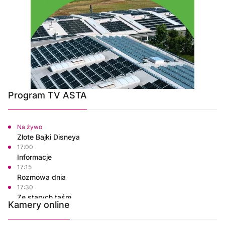
Program TV ASTA
Na żywo
Złote Bajki Disneya
17:00
Informacje
17:15
Rozmowa dnia
17:30
Ze starych taśm
Kamery online
18:30
Informacje