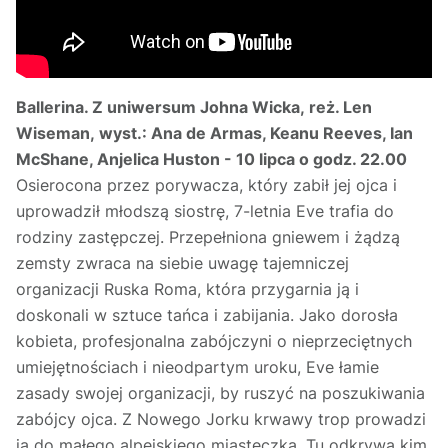
Ballerina. Z uniwersum Johna Wicka, reż. Len
Wiseman, wyst.: Ana de Armas, Keanu Reeves, Ian
McShane, Anjelica Huston - 10 lipca o godz. 22.00
Osierocona przez porywacza, który zabił jej ojca i
uprowadził młodszą siostrę, 7-letnia Eve trafia do
rodziny zastępczej. Przepełniona gniewem i żądzą
zemsty zwraca na siebie uwagę tajemniczej
organizacji Ruska Roma, która przygarnia ją i
doskonali w sztuce tańca i zabijania. Jako dorosła
kobieta, profesjonalna zabójczyni o nieprzeciętnych
umiejętnościach i nieodpartym uroku, Eve łamie
zasady swojej organizacji, by ruszyć na poszukiwania
zabójcy ojca. Z Nowego Jorku krwawy trop prowadzi
ją do małego alpejskiego miasteczka. Tu odkrywa kim