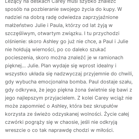
Leżący na deskach Carey musi szybko znaleźć
sposób na pozbieranie swojego życia do kupy. W
nadziei na dobrą radę odwiedza zaprzyjaźnione
małżeństwo Julie i Paula, którzy od lat żyją w
szczęśliwym, otwartym związku. I tu przychodzi
olśnienie: skoro Ashley go już nie chce, a Paul i Julie
nie hołdują wierności, po co daleko szukać
pocieszenia, skoro można znaleźć je w ramionach
pięknej… Julie. Plan wydaje się wprost idealny i
wszystko układa się nadzwyczaj przyjemnie do chwili,
gdy wybucha emocjonalna bomba. Paul dostaje szału,
gdy odkrywa, że jego piękna żona świetnie się bawi z
jego najlepszym przyjacielem. Z kolei Carey wciąż nie
może zapomnieć o Ashley, która bez skrupułów
korzysta ze świeżo odzyskanej wolności. Życie całej
czwórki pogrąży się w chaosie, jeśli nie odkryją
wreszcie o co tak naprawdę chodzi w miłości.