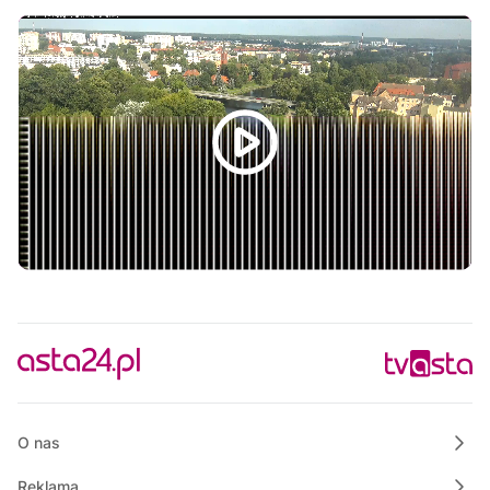
18:45
Rozmowa dnia
19:00
Własnymi ścieżkami
19:15
Powiat Wałecki Blisko Natury
19:35
Wielkopolska na Weekend
20:00
Informacje
20:15
Rozmowa dnia
20:30
Ze starych taśm
21:30
Informacje
21:45
Rozmowa dnia
22:00
Własnymi ścieżkami
O nas
Reklama