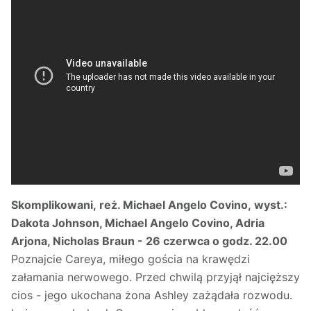
Skomplikowani, reż. Michael Angelo Covino, wyst.:
Dakota Johnson, Michael Angelo Covino, Adria
Arjona, Nicholas Braun - 26 czerwca o godz. 22.00
Poznajcie Careya, miłego gościa na krawędzi
załamania nerwowego. Przed chwilą przyjął najcięższy
cios - jego ukochana żona Ashley zażądała rozwodu.