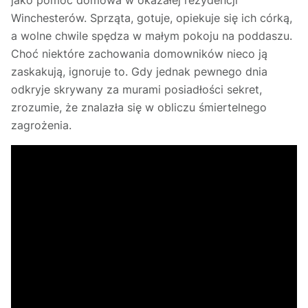
jako pomoc domowa w okazałej rezydencji
Winchesterów. Sprząta, gotuje, opiekuje się ich córką,
a wolne chwile spędza w małym pokoju na poddaszu.
Choć niektóre zachowania domowników nieco ją
zaskakują, ignoruje to. Gdy jednak pewnego dnia
odkryje skrywany za murami posiadłości sekret,
zrozumie, że znalazła się w obliczu śmiertelnego
zagrożenia.