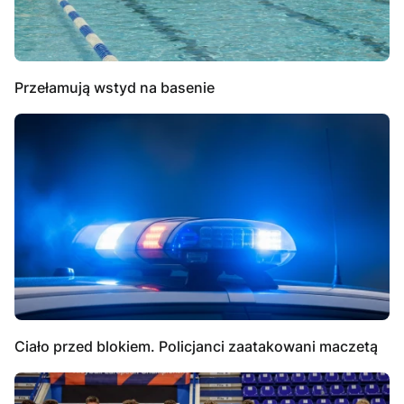
Przełamują wstyd na basenie
Ciało przed blokiem. Policjanci zaatakowani maczetą