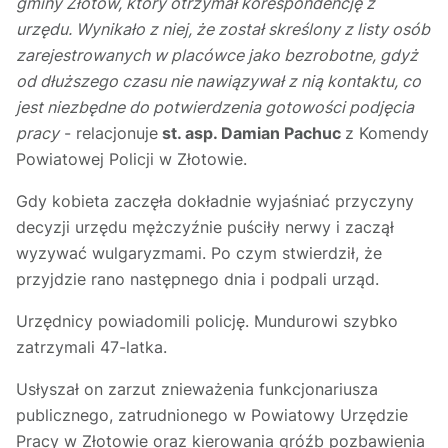
gminy Złotów, który otrzymał korespondencję z
urzędu. Wynikało z niej, że został skreślony z listy osób
zarejestrowanych w placówce jako bezrobotne, gdyż
od dłuższego czasu nie nawiązywał z nią kontaktu, co
jest niezbędne do potwierdzenia gotowości podjęcia
pracy
- relacjonuje
st. asp. Damian Pachuc
z Komendy
Powiatowej Policji w Złotowie.
Gdy kobieta zaczęła dokładnie wyjaśniać przyczyny
decyzji urzędu mężczyźnie puściły nerwy i zaczął
wyzywać wulgaryzmami. Po czym stwierdził, że
przyjdzie rano następnego dnia i podpali urząd.
Urzędnicy powiadomili policję. Mundurowi szybko
zatrzymali 47-latka.
Usłyszał on zarzut znieważenia funkcjonariusza
publicznego, zatrudnionego w Powiatowy Urzędzie
Pracy w Złotowie oraz kierowania gróźb pozbawienia