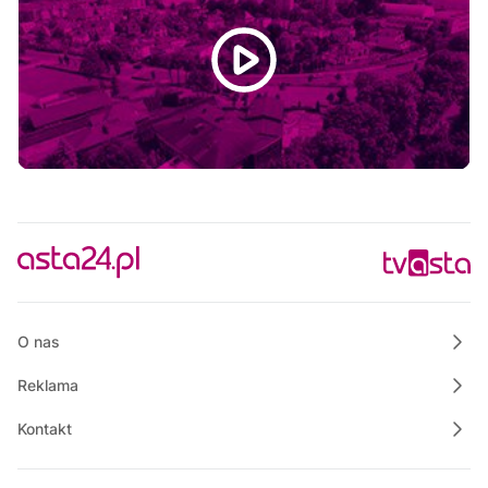
Polskie Lasy
13:50
Raport PCT
14:00
Wielkopolska na Weekend
14:25
Wspólnie dla bezpieczeństwa Gminy Krajenka
14:30
Powiat Wałecki Blisko Natury
14:50
Własnymi ścieżkami
15:00
Rowerem nad morze
15:15
Justyna poleca
15:30
O nas
Na własnych zasadach
Reklama
Kontakt