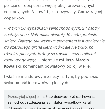
policjanci robią coraz więcej akcji prewencyjnych i
edukacyjnych. A powód jest oczywisty. Coraz więcej
wypadków.
-
W tych 26 wypadkach samochodowych, 24 osoby
zostały ranne. Natomiast niestety 10 osób poniosło
śmierć. Dlatego tak ważnym elementem jest docieranie
do szerokiego grona kierowców, ale nie tylko, bo
również pieszych, którzy są również uczestnikami
ruchu drogowego
- informuje
mł. insp. Marcin
Kowalski
, komendant powiatowy policji w Pile.
I właśnie mundurowym zależy na tym, by podnosić
świadomość kierowców i pieszych.
Przeczytaj więcej o:
możesz doświadczyć dachowania
samochodu i zderzenia
,
symulator wypadków
,
Rafał
Zdzierela
,
agnieszka matusiak
,
marcin kowalski
,
pilska