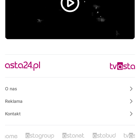
06:30
Informacje
06:45
Na szczęście piątek
07:00
Polskie Lasy
07:50
Własnymi ścieżkami
08:00
Informacje
08:15
Na szczęście piątek
08:30
Ze starych taśm
O nas
Reklama
Kontakt