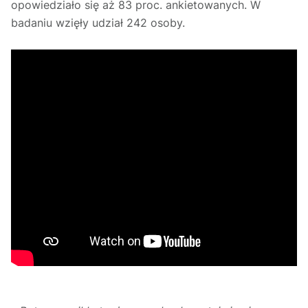
opowiedziało się aż 83 proc. ankietowanych. W
badaniu wzięły udział 242 osoby.