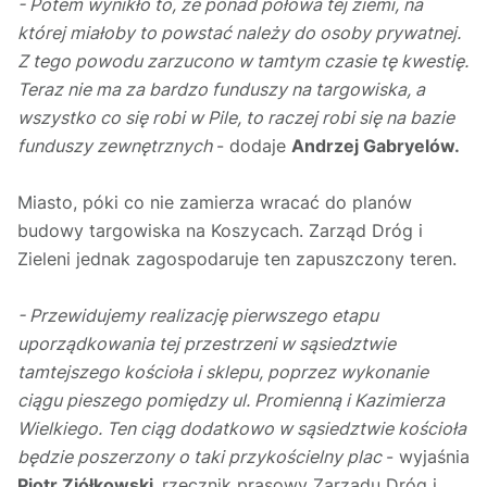
- Potem wynikło to, że ponad połowa tej ziemi, na
której miałoby to powstać należy do osoby prywatnej.
Z tego powodu zarzucono w tamtym czasie tę kwestię.
Teraz nie ma za bardzo funduszy na targowiska, a
wszystko co się robi w Pile, to raczej robi się na bazie
funduszy zewnętrznych
- dodaje
Andrzej Gabryelów.
Miasto, póki co nie zamierza wracać do planów
budowy targowiska na Koszycach. Zarząd Dróg i
Zieleni jednak zagospodaruje ten zapuszczony teren.
- Przewidujemy realizację pierwszego etapu
uporządkowania tej przestrzeni w sąsiedztwie
tamtejszego kościoła i sklepu, poprzez wykonanie
ciągu pieszego pomiędzy ul. Promienną i Kazimierza
Wielkiego. Ten ciąg dodatkowo w sąsiedztwie kościoła
będzie poszerzony o taki przykościelny plac
- wyjaśnia
Piotr Ziółkowski,
rzecznik prasowy Zarządu Dróg i