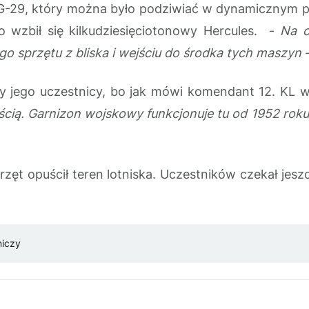
MIG-29, który można było podziwiać w dynamicznym po
o wzbił się kilkudziesięciotonowy Hercules. -
Na c
o sprzętu z bliska i wejściu do środka tych maszyn
-
cy jego uczestnicy, bo jak mówi komendant 12. KL 
ęścią. Garnizon wojskowy funkcjonuje tu od 1952 roku 
przęt opuścił teren lotniska. Uczestników czekał je
niczy