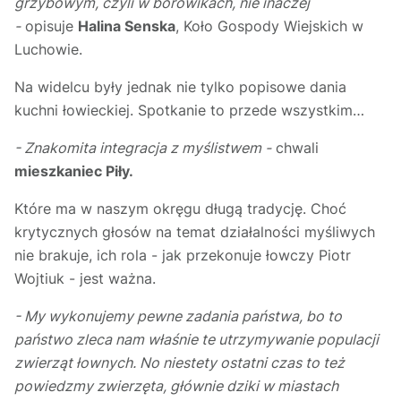
grzybowym, czyli w borowikach, nie inaczej
-
opisuje
Halina Senska
, Koło Gospody Wiejskich w
Luchowie.
Na widelcu były jednak nie tylko popisowe dania
kuchni łowieckiej. Spotkanie to przede wszystkim…
- Znakomita integracja z myślistwem -
chwali
mieszkaniec Piły.
Które ma w naszym okręgu długą tradycję. Choć
krytycznych głosów na temat działalności myśliwych
nie brakuje, ich rola - jak przekonuje łowczy Piotr
Wojtiuk - jest ważna.
- My wykonujemy pewne zadania państwa, bo to
państwo zleca nam właśnie te utrzymywanie populacji
zwierząt łownych. No niestety ostatni czas to też
powiedzmy zwierzęta, głównie dziki w miastach