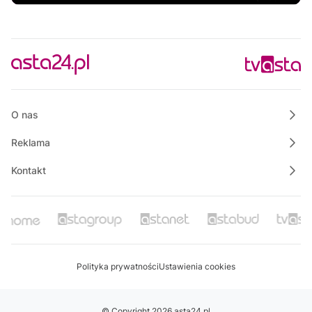
07:00
Magazyn Motowizja
07:15
Polskie Lasy
07:50
Własnymi ścieżkami
08:00
Informacje
O nas
Reklama
Kontakt
Polityka prywatności
Ustawienia cookies
© Copyright 2026 asta24.pl