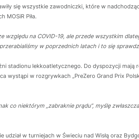
tawiły się wszystkie zawodniczki, które w nadchod
ch MOSiR Piła.
e względu na COVID-19, ale przede wszystkim dlateg
rzerabialiśmy w poprzednich latach i to się sprawdz
 bieżni stadionu lekkoatletycznego. Do dyspozycji mają
ca wystąpi w rozgrywkach „PreZero Grand Prix Polsk
dnak co niektórym „zabraknie prądu”, myślę zwłaszcz
e udział w turniejach w Świeciu nad Wisłą oraz Byd