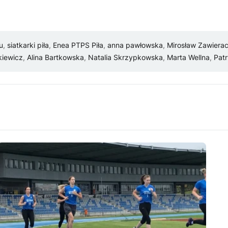
u
,
siatkarki piła
,
Enea PTPS Piła
,
anna pawłowska
,
Mirosław Zawiera
kiewicz
,
Alina Bartkowska
,
Natalia Skrzypkowska
,
Marta Wellna
,
Pat