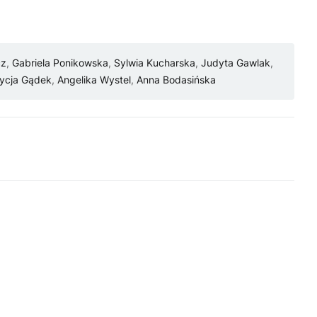
cz
,
Gabriela Ponikowska
,
Sylwia Kucharska
,
Judyta Gawlak
,
rycja Gądek
,
Angelika Wystel
,
Anna Bodasińska