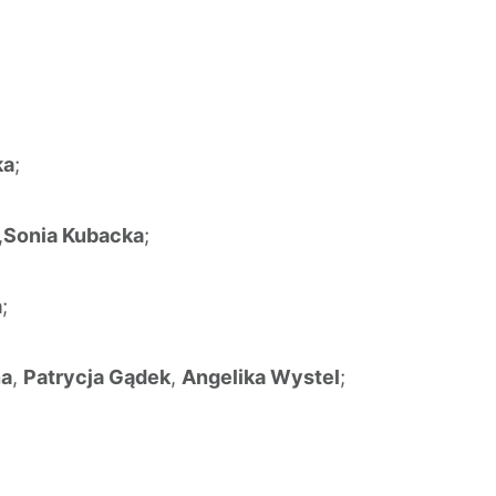
ka
;
,
Sonia Kubacka
;
a
;
na
,
Patrycja Gądek
,
Angelika Wystel
;