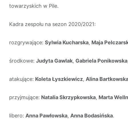
towarzyskich w Pile.
Kadra zespołu na sezon 2020/2021:
rozgrywające:
Sylwia Kucharska
,
Maja Pelczars
środkowe:
Judyta Gawlak
,
Gabriela Ponikowska
atakujące:
Koleta Łyszkiewicz
,
Alina Bartkowsk
przyjmujące:
Natalia Skrzypkowska
,
Marta Well
libero:
Anna Pawłowska
,
Anna Bodasińska
.