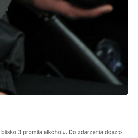
isko 3 promila alkoholu. Do zdarzenia doszło