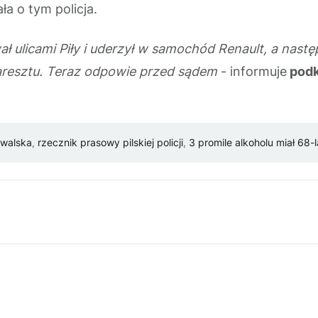
ła o tym policja.
 ulicami Piły i uderzył w samochód Renault, a następ
o aresztu. Teraz odpowie przed sądem
- informuje
podk
walska
,
rzecznik prasowy pilskiej policji
,
3 promile alkoholu miał 68-