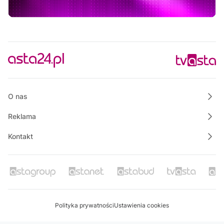
Rozmowa dnia
12:45
Rozmowa dnia
13:00
Praktycznie o nieruchomościach
13:50
Raport PCT
14:00
Wielkopolska na Weekend
O nas
Reklama
Kontakt
Polityka prywatności
Ustawienia cookies