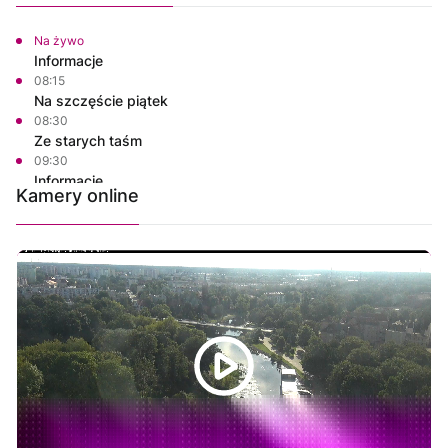
Na żywo
Informacje
08:15
Na szczęście piątek
08:30
Ze starych taśm
09:30
Informacje
Kamery online
09:45
Na szczęście piątek
10:00
Polskie Lasy
10:50
Własnymi ścieżkami
11:00
Msza Święta z Sanktuarium w Skrzatuszu
12:00
Informacje
12:15
Na szczęście piątek
12:30