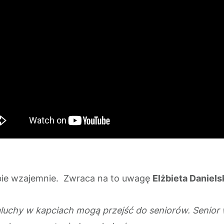
ebie wzajemnie. Zwraca na to uwagę
Elżbieta Daniel
. Maluchy w kapciach mogą przejść do seniorów. Seni