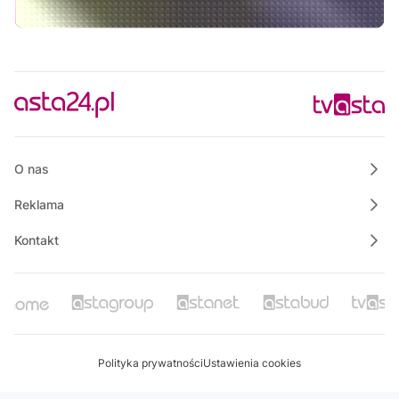
Własnymi ścieżkami
11:00
Informacje
11:15
Na szczęście piątek
11:30
Ze starych taśm
12:30
Informacje
O nas
Reklama
Kontakt
Polityka prywatności
Ustawienia cookies