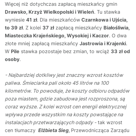
Więcej niż dotychczas zapłacą mieszkańcy gmin
Drawsko, Krzyż Wielkopolski i Wieleń
. Tu stawka
wyniesie
41 zł
. Dla mieszkańców
Czarnkowa i Ujścia,
to 39 zł
. Z kolei
37 zł
zapłacą mieszkańcy
Białośliwia,
Miasteczka Krajeńskiego, Wysokiej i Kaczor
. O dwa
złote mniej zapłacą mieszkańcy
Jastrowia i Krajenki
.
W
Pile
stawka pozostaje bez zmian, to wciąż
33 zł od
osoby
.
- Najbardziej dotkliwy jest znaczny wzrost kosztów
paliwa. Śmieciarka pali około 45 litrów na 100
kilometrów. To powoduje, że koszty odbioru odpadów
poza miastem, gdzie zabudowa jest rozproszona, są
coraz wyższe. Z kolei wzrost cen energii elektrycznej
wpływa przede wszystkim na koszty powstające na
instalacjach przetwarzających odpady -
tak wzrost
cen tłumaczy
Elżbieta Sieg
,
Przewodnicząca Zarządu