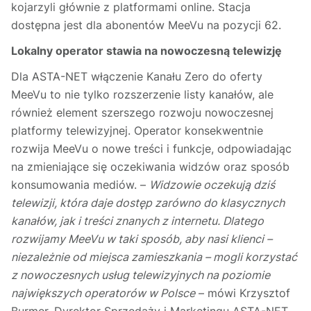
kojarzyli głównie z platformami online. Stacja
dostępna jest dla abonentów MeeVu na pozycji 62.
Lokalny operator stawia na nowoczesną telewizję
Dla ASTA-NET włączenie Kanału Zero do oferty
MeeVu to nie tylko rozszerzenie listy kanałów, ale
również element szerszego rozwoju nowoczesnej
platformy telewizyjnej. Operator konsekwentnie
rozwija MeeVu o nowe treści i funkcje, odpowiadając
na zmieniające się oczekiwania widzów oraz sposób
konsumowania mediów. –
Widzowie oczekują dziś
telewizji, która daje dostęp zarówno do klasycznych
kanałów, jak i treści znanych z internetu. Dlatego
rozwijamy MeeVu w taki sposób, aby nasi klienci –
niezależnie od miejsca zamieszkania – mogli korzystać
z nowoczesnych usług telewizyjnych na poziomie
największych operatorów w Polsce
– mówi Krzysztof
Burmer, Dyrektor Sprzedaży i Marketingu ASTA-NET.