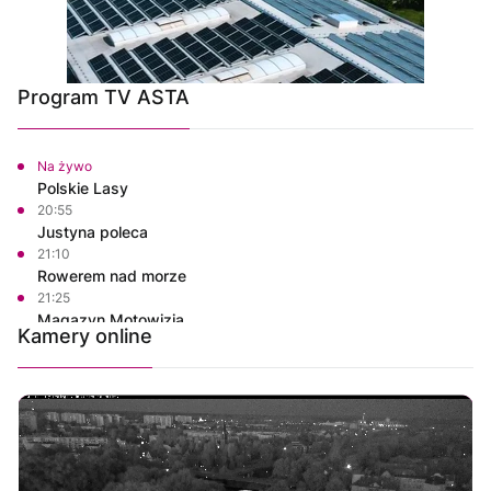
Program TV ASTA
Na żywo
Polskie Lasy
20:55
Justyna poleca
21:10
Rowerem nad morze
21:25
Magazyn Motowizja
Kamery online
21:40
Powiat Wałecki Blisko Natury
22:00
Ze starych taśm
23:00
Informacje
23:15