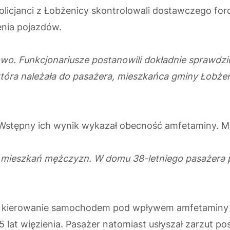
licjanci z Łobżenicy skontrolowali dostawczego for
nia pojazdów.
o. Funkcjonariusze postanowili dokładnie sprawdzić
tóra należała do pasażera, mieszkańca gminy Łobże
Wstępny ich wynik wykazał obecność amfetaminy. Mę
ia mieszkań mężczyzn. W domu 38-letniego pasażera 
a kierowanie samochodem pod wpływem amfetaminy i
 lat więzienia. Pasażer natomiast usłyszał zarzut 