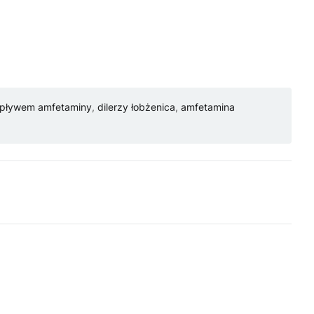
wpływem amfetaminy
,
dilerzy łobżenica
,
amfetamina