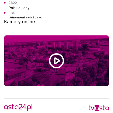
22:00
Polskie Lasy
22:50
Własnymi ścieżkami
Kamery online
23:00
Informacje
23:15
Rozmowa dnia