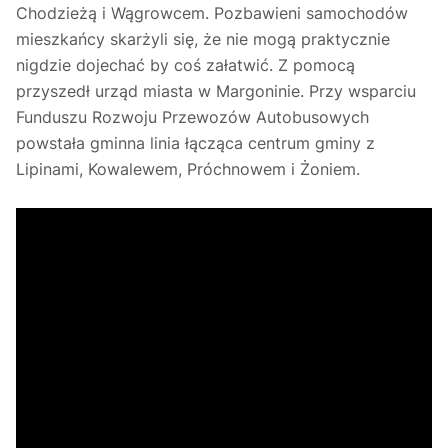
Chodzieżą i Wągrowcem. Pozbawieni samochodów
mieszkańcy skarżyli się, że nie mogą praktycznie
nigdzie dojechać by coś załatwić. Z pomocą
przyszedł urząd miasta w Margoninie. Przy wsparciu
Funduszu Rozwoju Przewozów Autobusowych
powstała gminna linia łącząca centrum gminy z
Lipinami, Kowalewem, Próchnowem i Żoniem.