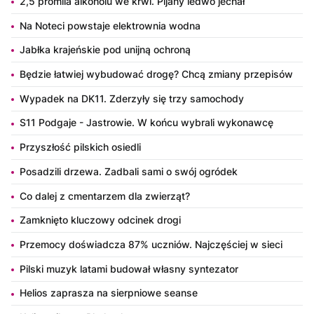
2,5 promila alkoholu we krwi. Pijany ledwo jechał
Na Noteci powstaje elektrownia wodna
Jabłka krajeńskie pod unijną ochroną
Będzie łatwiej wybudować drogę? Chcą zmiany przepisów
Wypadek na DK11. Zderzyły się trzy samochody
S11 Podgaje - Jastrowie. W końcu wybrali wykonawcę
Przyszłość pilskich osiedli
Posadzili drzewa. Zadbali sami o swój ogródek
Co dalej z cmentarzem dla zwierząt?
Zamknięto kluczowy odcinek drogi
Przemocy doświadcza 87% uczniów. Najczęściej w sieci
Pilski muzyk latami budował własny syntezator
Helios zaprasza na sierpniowe seanse