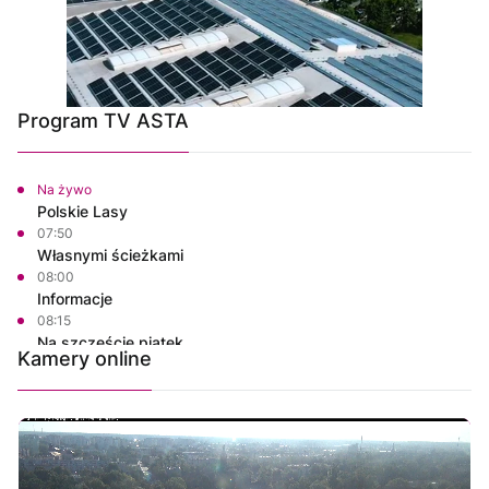
Program TV ASTA
Na żywo
Polskie Lasy
07:50
Własnymi ścieżkami
08:00
Informacje
08:15
Na szczęście piątek
Kamery online
08:30
Ze starych taśm
09:30
Informacje
09:45
Na szczęście piątek