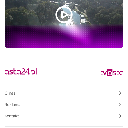
10:00
Polskie Lasy
10:50
Raport PCT
11:00
Praktycznie o nieruchomościach
11:55
Bezpieczny Powiat Chodzieski
12:00
Informacje
12:15
Na szczęście piątek
12:30
Rozmowa dnia
12:45
Rozmowa dnia
O nas
Reklama
Kontakt