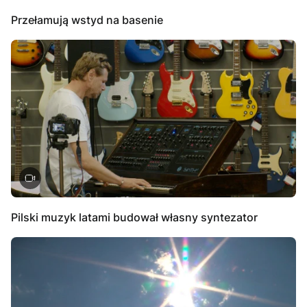
Przełamują wstyd na basenie
Pilski muzyk latami budował własny syntezator