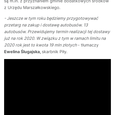
są m.in. z przyznaniem gminie dodatkowych środków
z Urzędu Marszałkowskiego.
- Jeszcze w tym roku będziemy przygotowywać
przetarg na zakup i dostawę autobusów. 13
autobusów. Przewidujemy termin realizacji tej dostawy
już na rok 2020. W związku z tym w ramach limitu na
2020 rok jest to kwota 19 mln złotych
- tłumaczy
Ewelina Ślugajska,
skarbnik Piły.