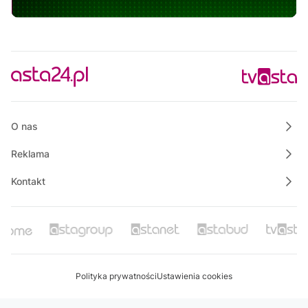
Wspólnie dla bezpieczeństwa Gminy Krajenka
14:30
Justyna poleca
14:45
Rowerem nad morze
15:00
Polskie Lasy
15:30
Raport TV REGIO
O nas
Reklama
Kontakt
Polityka prywatności
Ustawienia cookies