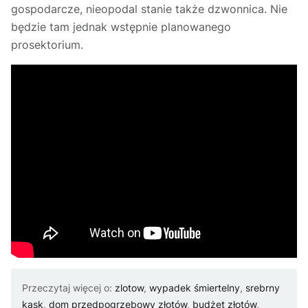
gospodarcze, nieopodal stanie także dzwonnica. Nie
będzie tam jednak wstępnie planowanego
prosektorium.
Przeczytaj więcej o:
zlotow
,
wypadek śmiertelny
,
srebrny
kask
,
dom przedpogrzebowy złotów
,
budżet złotów
,