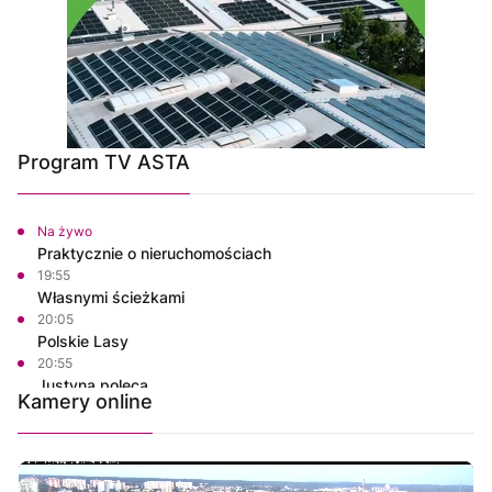
Program TV ASTA
Na żywo
Praktycznie o nieruchomościach
19:55
Własnymi ścieżkami
20:05
Polskie Lasy
20:55
Justyna poleca
Kamery online
21:10
Rowerem nad morze
21:25
Magazyn Motowizja