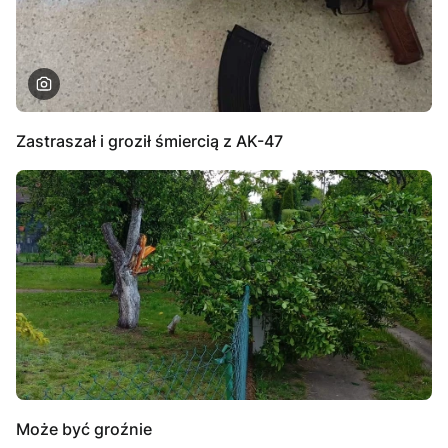
Zastraszał i groził śmiercią z AK-47
Może być groźnie