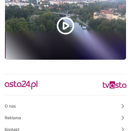
21:40
Powiat Wałecki Blisko Natury
22:00
Ze starych taśm
23:00
Informacje
23:15
Na szczęście piątek
O nas
Reklama
Kontakt