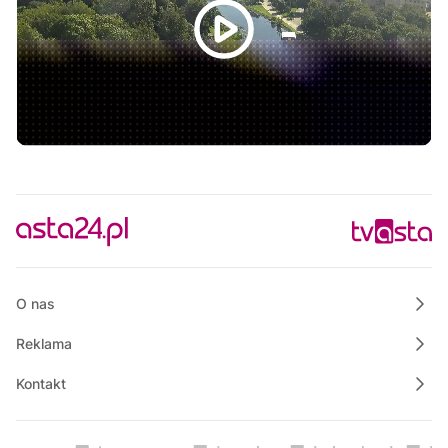
Praktycznie o nieruchomościach
13:50
Raport PCT
14:00
Wielkopolska na Weekend
14:25
Wspólnie dla bezpieczeństwa Gminy Krajenka
14:30
Justyna poleca
14:45
Rowerem nad morze
15:00
Polskie Lasy
15:30
Raport TV REGIO
O nas
Reklama
Kontakt