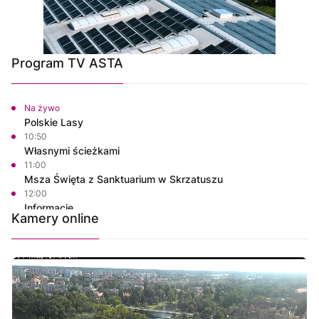
Program TV ASTA
Na żywo
Polskie Lasy
10:50
Własnymi ścieżkami
11:00
Msza Święta z Sanktuarium w Skrzatuszu
12:00
Informacje
Kamery online
12:15
Na szczęście piątek
12:30
Rozmowa dnia
12:45
Rozmowa dnia
13:00