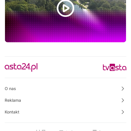
Rozmowa dnia
13:00
Praktycznie o nieruchomościach
13:50
Raport PCT
14:00
Wielkopolska na Weekend
14:25
Wspólnie dla bezpieczeństwa Gminy Krajenka
14:30
Justyna poleca
14:45
Rowerem nad morze
15:00
Polskie Lasy
O nas
Reklama
Kontakt