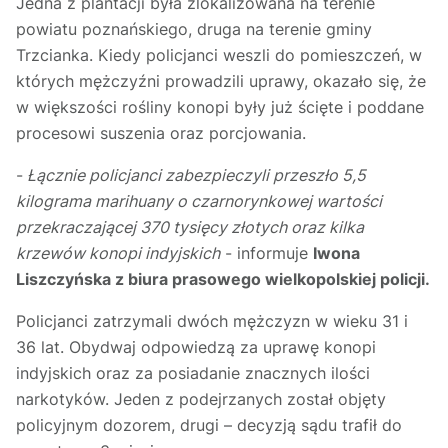
Jedna z plantacji była zlokalizowana na terenie
powiatu poznańskiego, druga na terenie gminy
Trzcianka. Kiedy policjanci weszli do pomieszczeń, w
których mężczyźni prowadzili uprawy, okazało się, że
w większości rośliny konopi były już ścięte i poddane
procesowi suszenia oraz porcjowania.
-
Łącznie policjanci zabezpieczyli przeszło 5,5
kilograma marihuany o czarnorynkowej wartości
przekraczającej 370 tysięcy złotych oraz kilka
krzewów konopi indyjskich
- informuje
Iwona
Liszczyńska z biura prasowego wielkopolskiej policji.
Policjanci zatrzymali dwóch mężczyzn w wieku 31 i
36 lat. Obydwaj odpowiedzą za uprawę konopi
indyjskich oraz za posiadanie znacznych ilości
narkotyków. Jeden z podejrzanych został objęty
policyjnym dozorem, drugi – decyzją sądu trafił do