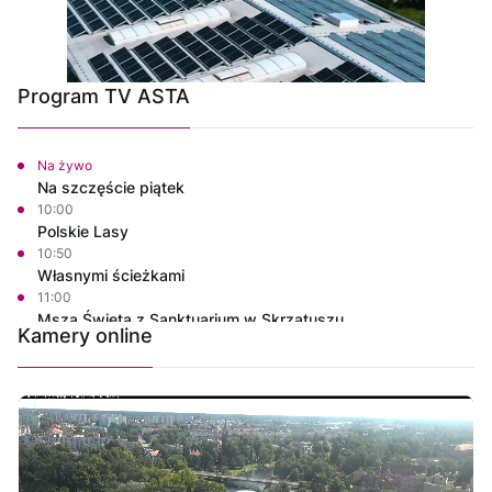
Program TV ASTA
Na żywo
Na szczęście piątek
10:00
Polskie Lasy
10:50
Własnymi ścieżkami
11:00
Msza Święta z Sanktuarium w Skrzatuszu
Kamery online
12:00
Informacje
12:15
Na szczęście piątek
12:30
Rozmowa dnia
12:45