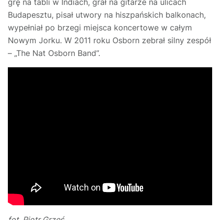
grę na tabli w Indiach, grał na gitarze na ulicach
Budapesztu, pisał utwory na hiszpańskich balkonach,
wypełniał po brzegi miejsca koncertowe w całym
Nowym Jorku. W 2011 roku Osborn zebrał silny zespół
– „The Nat Osborn Band”.
fot. Piotr Grześ