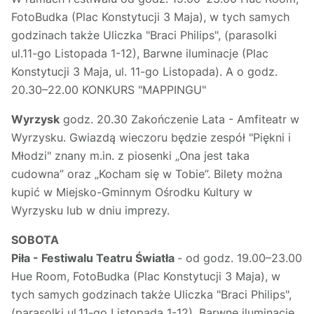
FotoBudka (Plac Konstytucji 3 Maja), w tych samych
godzinach także Uliczka "Braci Philips", (parasolki
ul.11-go Listopada 1-12), Barwne iluminacje (Plac
Konstytucji 3 Maja, ul. 11-go Listopada). A o godz.
20.30–22.00 KONKURS "MAPPINGU"
Wyrzysk
godz. 20.30 Zakończenie Lata - Amfiteatr w
Wyrzysku. Gwiazdą wieczoru będzie zespół "Piękni i
Młodzi" znany m.in. z piosenki „Ona jest taka
cudowna” oraz „Kocham się w Tobie”. Bilety można
kupić w Miejsko-Gminnym Ośrodku Kultury w
Wyrzysku lub w dniu imprezy.
SOBOTA
Piła - Festiwalu Teatru Światła
- od godz. 19.00–23.00
Hue Room, FotoBudka (Plac Konstytucji 3 Maja), w
tych samych godzinach także Uliczka "Braci Philips",
(parasolki ul.11-go Listopada 1-12), Barwne iluminacje