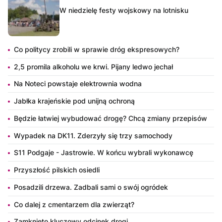
W niedzielę festy wojskowy na lotnisku
Co politycy zrobili w sprawie dróg ekspresowych?
2,5 promila alkoholu we krwi. Pijany ledwo jechał
Na Noteci powstaje elektrownia wodna
Jabłka krajeńskie pod unijną ochroną
Będzie łatwiej wybudować drogę? Chcą zmiany przepisów
Wypadek na DK11. Zderzyły się trzy samochody
S11 Podgaje - Jastrowie. W końcu wybrali wykonawcę
Przyszłość pilskich osiedli
Posadzili drzewa. Zadbali sami o swój ogródek
Co dalej z cmentarzem dla zwierząt?
Zamknięto kluczowy odcinek drogi