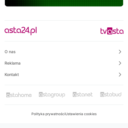
Justyna poleca
21:10
Rowerem nad morze
21:25
Magazyn Motowizja
21:40
Powiat Wałecki Blisko Natury
22:00
Ze starych taśm
O nas
Reklama
Kontakt
Polityka prywatności
Ustawienia cookies