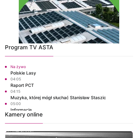
Program TV ASTA
Na żywo
Polskie Lasy
04:05
Raport PCT
04:15
Muzyka, której mógł słuchać Stanisław Staszic
05:00
Informacje
Kamery online
05:15
Rozmowa dnia
05:30
Ze starych taśm