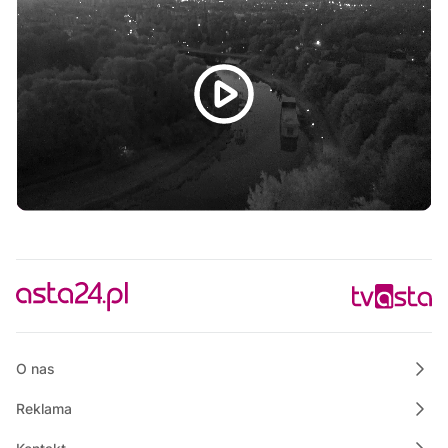
06:30
Informacje
06:45
Rozmowa dnia
07:00
Własnymi ścieżkami
07:15
Powiat Wałecki Blisko Natury
07:35
Wielkopolska na Weekend
08:00
Informacje
08:15
Rozmowa dnia
08:30
Ze starych taśm
09:30
Informacje
O nas
Reklama