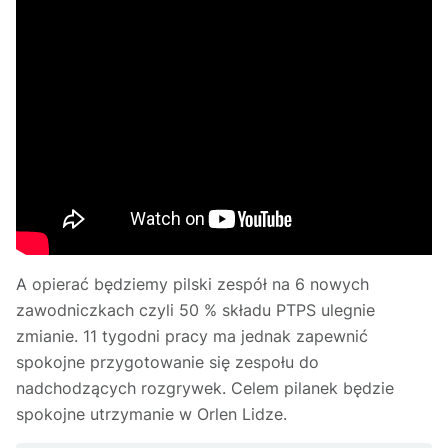
A opierać będziemy pilski zespół na 6 nowych
zawodniczkach czyli 50 % składu PTPS ulegnie
zmianie. 11 tygodni pracy ma jednak zapewnić
spokojne przygotowanie się zespołu do
nadchodzących rozgrywek. Celem pilanek będzie
spokojne utrzymanie w Orlen Lidze.