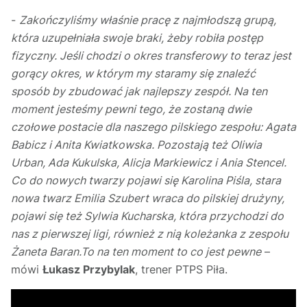
-
Zakończyliśmy właśnie pracę z najmłodszą grupą,
która uzupełniała swoje braki, żeby robiła postęp
fizyczny. Jeśli chodzi o okres transferowy to teraz jest
gorący okres, w którym my staramy się znaleźć
sposób by zbudować jak najlepszy zespół. Na ten
moment jesteśmy pewni tego, że zostaną dwie
czołowe postacie dla naszego pilskiego zespołu: Agata
Babicz i Anita Kwiatkowska. Pozostają też Oliwia
Urban, Ada Kukulska, Alicja Markiewicz i Ania Stencel.
Co do nowych twarzy pojawi się Karolina Piśla, stara
nowa twarz Emilia Szubert wraca do pilskiej drużyny,
pojawi się też Sylwia Kucharska, która przychodzi do
nas z pierwszej ligi, również z nią koleżanka z zespołu
Żaneta Baran.To na ten moment to co jest pewne
–
mówi
Łukasz Przybylak
, trener PTPS Piła.