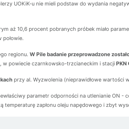
olerzy UOKiK-u nie mieli podstaw do wydania negaty
órym aż 10,6 procent pobranych próbek miało parame
w połowie.
zego regionu.
W Pile badanie przeprowadzone zostało
, w powiecie czarnkowsko-trzcianeckim i stacji
PKN O
nkach
przy al. Wyzwolenia (nieprawidłowe wartości 
łaściwy parametr odporności na utlenianie ON - co p
ą temperaturę zapłonu oleju napędowego i zbyt wysok