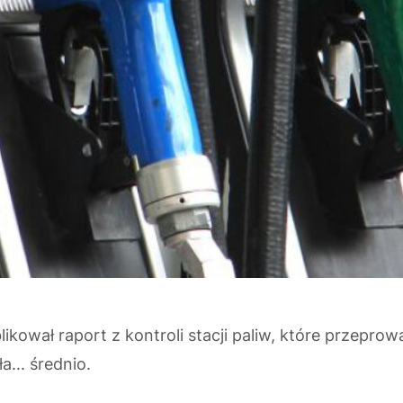
ował raport z kontroli stacji paliw, które przeprow
a... średnio.