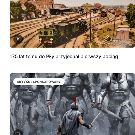
175 lat temu do Piły przyjechał pierwszy pociąg
ARTYKUŁ SPONSOROWANY