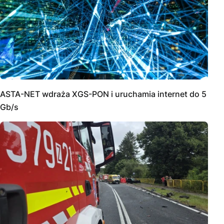
ASTA-NET wdraża XGS-PON i uruchamia internet do 5
Gb/s