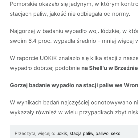
Pomorskie okazało się jedynym, w którym kontr
stacjach paliw, jakość nie odbiegała od normy.
Najgorzej w badaniu wypadło woj. łódzkie, w kt
swoim 6,4 proc. wypadła średnio – mniej więcej 
W raporcie UOKiK znalazło się kilka stacji z nas
wypadło dobrze; podobnie
na Shell'u w Brzeźnie
Gorzej badanie wypadło na stacji paliw we Wro
W wynikach badań najczęściej odnotowywano niew
wykazały również w wielu przypadkach zbyt nisk
Przeczytaj więcej o:
uokik
,
stacja paliw
,
paliwo
,
seks