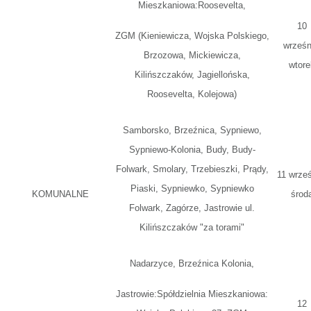
Mieszkaniowa:Roosevelta,
10
ZGM (Kieniewicza, Wojska Polskiego,
wrześn
Brzozowa, Mickiewicza,
wtore
Kilińszczaków, Jagiellońska,
Roosevelta, Kolejowa)
Samborsko, Brzeźnica, Sypniewo,
Sypniewo-Kolonia, Budy, Budy-
Folwark, Smolary, Trzebieszki, Prądy,
11 wrześ
Piaski, Sypniewko, Sypniewko
KOMUNALNE
środ
Folwark, Zagórze, Jastrowie ul.
Kilińszczaków "za torami"
Nadarzyce, Brzeźnica Kolonia,
Jastrowie:Spółdzielnia Mieszkaniowa:
12