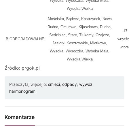
Wysoka, Wysoczka, Wysoka Mała,
Wysoka Wielka
Mościska, Bądecz, Kostrzynek, Nowa
Rudna, Gmurowo, Kijaszkowo, Rudna,
17
Sedziniec, Stare, Tłukomy, Czajcze,
BIODEGRADOWALNE
wrześn
Jeziorki Kosztowskie, Młotkowo,
wtore
Wysoka, Wysoczka, Wysoka Mała,
Wysoka Wielka
Źródło: prgok.pl
Przeczytaj więcej o:
smieci
,
odpady
,
wywóż
,
harmonogram
Komentarze