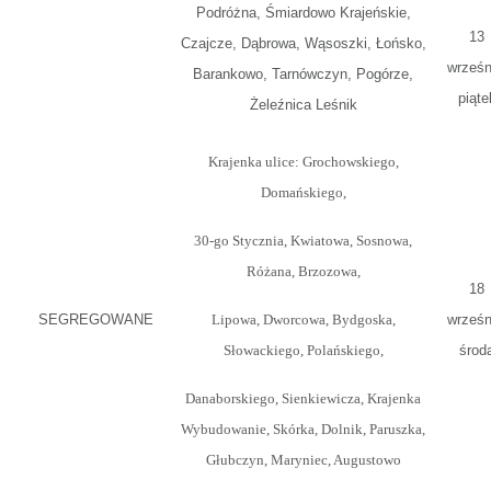
Podróżna, Śmiardowo Krajeńskie,
13
Czajcze, Dąbrowa, Wąsoszki, Łońsko,
wrześn
Barankowo, Tarnówczyn, Pogórze,
piąte
Żeleźnica Leśnik
Krajenka ulice: Grochowskiego,
Domańskiego,
30-go Stycznia, Kwiatowa, Sosnowa,
Różana, Brzozowa,
18
SEGREGOWANE
Lipowa, Dworcowa, Bydgoska,
wrześn
Słowackiego, Polańskiego,
środ
Danaborskiego, Sienkiewicza, Krajenka
Wybudowanie, Skórka, Dolnik, Paruszka,
Głubczyn, Maryniec, Augustowo