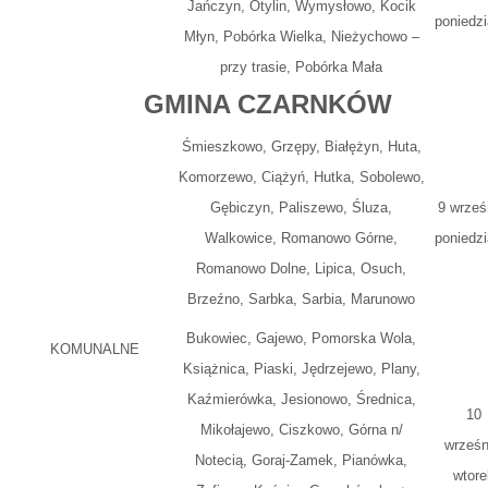
Jańczyn, Otylin, Wymysłowo, Kocik
poniedzi
Młyn, Pobórka Wielka, Nieżychowo –
przy trasie, Pobórka Mała
GMINA CZARNKÓW
Śmieszkowo, Grzępy, Białężyn, Huta,
Komorzewo, Ciążyń, Hutka, Sobolewo,
Gębiczyn, Paliszewo, Śluza,
9 wrześ
Walkowice, Romanowo Górne,
poniedzi
Romanowo Dolne, Lipica, Osuch,
Brzeźno, Sarbka, Sarbia, Marunowo
Bukowiec, Gajewo, Pomorska Wola,
KOMUNALNE
Książnica, Piaski, Jędrzejewo, Plany,
Kaźmierówka, Jesionowo, Średnica,
10
Mikołajewo, Ciszkowo, Górna n/
wrześn
Notecią, Goraj-Zamek, Pianówka,
wtore