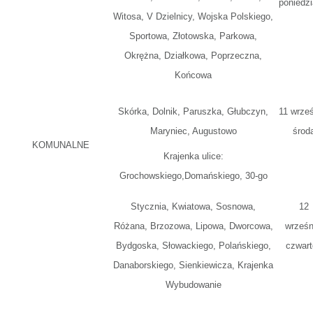
poniedzi
Witosa, V Dzielnicy, Wojska Polskiego,
Sportowa, Złotowska, Parkowa,
Okrężna, Działkowa, Poprzeczna,
Końcowa
Skórka, Dolnik, Paruszka, Głubczyn,
11 wrześ
Maryniec, Augustowo
środ
KOMUNALNE
Krajenka ulice:
Grochowskiego,Domańskiego, 30-go
Stycznia, Kwiatowa, Sosnowa,
12
Różana, Brzozowa, Lipowa, Dworcowa,
wrześn
Bydgoska, Słowackiego, Polańskiego,
czwart
Danaborskiego, Sienkiewicza, Krajenka
Wybudowanie