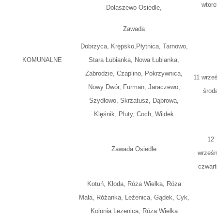
wtore
Dolaszewo Osiedle,
Zawada
Dobrzyca, Krępsko,Płytnica, Tarnowo,
KOMUNALNE
Stara Łubianka, Nowa Łubianka,
Zabrodzie, Czaplino, Pokrzywnica,
11 wrześ
Nowy Dwór, Furman, Jaraczewo,
środ
Szydłowo, Skrzatusz, Dąbrowa,
Klęśnik, Pluty, Coch, Wildek
12
Zawada Osiedle
wrześn
czwart
Kotuń, Kłoda, Róża Wielka, Róża
Mała, Różanka, Leżenica, Gądek, Cyk,
Kolonia Leżenica, Róża Wielka