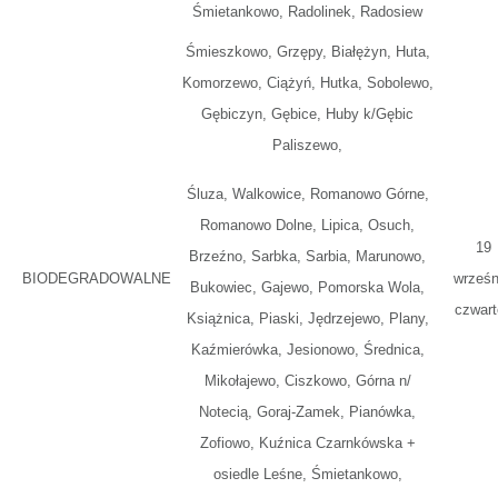
Śmietankowo, Radolinek, Radosiew
Śmieszkowo, Grzępy, Białężyn, Huta,
Komorzewo, Ciążyń, Hutka, Sobolewo,
Gębiczyn, Gębice, Huby k/Gębic
Paliszewo,
Śluza, Walkowice, Romanowo Górne,
Romanowo Dolne, Lipica, Osuch,
19
Brzeźno, Sarbka, Sarbia, Marunowo,
BIODEGRADOWALNE
wrześn
Bukowiec, Gajewo, Pomorska Wola,
czwart
Książnica, Piaski, Jędrzejewo, Plany,
Kaźmierówka, Jesionowo, Średnica,
Mikołajewo, Ciszkowo, Górna n/
Notecią, Goraj-Zamek, Pianówka,
Zofiowo, Kuźnica Czarnkówska +
osiedle Leśne, Śmietankowo,