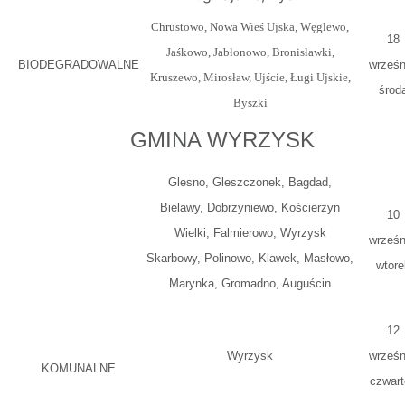
Chrustowo, Nowa Wieś Ujska, Węglewo,
18
Jaśkowo, Jabłonowo, Bronisławki,
BIODEGRADOWALNE
wrześn
Kruszewo, Mirosław, Ujście, Ługi Ujskie,
środ
Byszki
GMINA WYRZYSK
Glesno, Gleszczonek, Bagdad,
Bielawy, Dobrzyniewo, Kościerzyn
10
Wielki, Falmierowo, Wyrzysk
wrześn
Skarbowy, Polinowo, Klawek, Masłowo,
wtore
Marynka, Gromadno, Auguścin
12
Wyrzysk
wrześn
KOMUNALNE
czwart