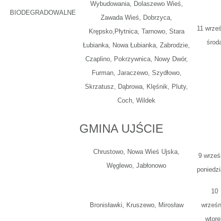
Wybudowania, Dolaszewo Wieś,
BIODEGRADOWALNE
Zawada Wieś, Dobrzyca,
11 wrześ
Krępsko,Płytnica, Tarnowo, Stara
środ
Łubianka, Nowa Łubianka, Zabrodzie,
Czaplino, Pokrzywnica, Nowy Dwór,
Furman, Jaraczewo, Szydłowo,
Skrzatusz, Dąbrowa, Klęśnik, Pluty,
Coch, Wildek
GMINA UJŚCIE
Chrustowo, Nowa Wieś Ujska,
9 wrześ
Węglewo, Jabłonowo
poniedzi
10
Bronisławki, Kruszewo, Mirosław
wrześn
wtore