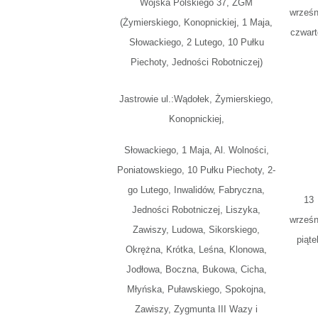
Wojska Polskiego 37, ZGM
wrześn
(Żymierskiego, Konopnickiej, 1 Maja,
czwart
Słowackiego, 2 Lutego, 10 Pułku
Piechoty, Jedności Robotniczej)
Jastrowie ul.:Wądołek, Żymierskiego,
Konopnickiej,
Słowackiego, 1 Maja, Al. Wolności,
Poniatowskiego, 10 Pułku Piechoty, 2-
go Lutego, Inwalidów, Fabryczna,
13
Jedności Robotniczej, Liszyka,
wrześn
Zawiszy, Ludowa, Sikorskiego,
piąte
Okrężna, Krótka, Leśna, Klonowa,
Jodłowa, Boczna, Bukowa, Cicha,
Młyńska, Puławskiego, Spokojna,
Zawiszy, Zygmunta III Wazy i