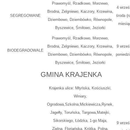
Prawomyśl, Rzadkowo, Morzewo,
4 wrześ
Brodna, Zelgniewo, Kaczory, Krzewina,
SEGREGOWANE
środa (r
Dziembowo, Dziembówko, Równopole,
miesią
Byszewice, Śmiłowo, Jeziorki
Prawomyśl, Rzadkowo, Morzewo,
Brodna, Zelgniewo, Kaczory, Krzewina,
9 wrześ
BIODEGRADOWALE
Dziembowo, Dziembówko, Równopole,
poniedzi
Byszewice, Śmiłowo, Jeziorki
GMINA KRAJENKA
Krajenka ulice: Młyńska, Kościuszki,
Winiary,
Ogrodowa,Szkolna,Mickiewicza,Rynek,
Jagełły, Toruńska, Targowa,Matejki,
Sikorskiego, Łódzka, 1-go Maja,
9 wrześ
Zielna, Floriańska, Krótka, Polna,