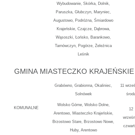
Wybudowanie, Skórka, Dolnik,
Paruszka, Głubczyn, Maryniec,
Augustowo, Podróżna, Śmiardowo
Krajeńskie, Czajcze, Dąbrowa,
Wąsoszki, Łońsko, Barankowo,
Tarnówczyn, Pogórze, Żeleźnica
Leśnik
GMINA MIASTECZKO KRAJEŃSKIE
Grabówno, Grabionna, Okaliniec,
11 wrześ
Solnówek
środ
Wolsko Górne, Wolsko Dolne,
KOMUNALNE
12
Arentowo, Miasteczko Krajeńskie,
wrześn
Brzostowo Stare, Brzostowo Nowe,
czwart
Huby, Arentowo