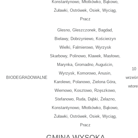
Konstantynowo, Młotkówko, Bąkowo,
Żuławki, Ostrówek, Osiek, Wyciąg,
Pracz
Glesno, Gleszczonek, Bagdad,
Bielawy, Dobrzyniewo, Kościerzyn
Wielki, Falmierowo, Wyrzysk
Skarbowy, Polinowo, Klawek, Masłowo,
Marynka, Gromadno, Auguścin,
10
Wyrzysk, Komorowo, Anusin,
BIODEGRADOWALNE
wrześn
Karolewo, Polanowo, Zielona Góra,
wtore
Wiernowo, Kosztowo, Rzęszkowo,
Stefanowo, Ruda, Dąbki, Żelazno,
Konstantynowo, Młotkówko, Bąkowo,
Żuławki, Ostrówek, Osiek, Wyciąg,
Pracz
GMINA WYSOKA