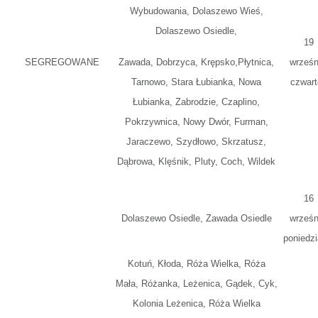
Wybudowania, Dolaszewo Wieś,
Dolaszewo Osiedle,
19
SEGREGOWANE
Zawada, Dobrzyca, Krępsko,Płytnica,
wrześn
Tarnowo, Stara Łubianka, Nowa
czwart
Łubianka, Zabrodzie, Czaplino,
Pokrzywnica, Nowy Dwór, Furman,
Jaraczewo, Szydłowo, Skrzatusz,
Dąbrowa, Klęśnik, Pluty, Coch, Wildek
16
Dolaszewo Osiedle, Zawada Osiedle
wrześn
poniedzi
Kotuń, Kłoda, Róża Wielka, Róża
Mała, Różanka, Leżenica, Gądek, Cyk,
Kolonia Leżenica, Róża Wielka