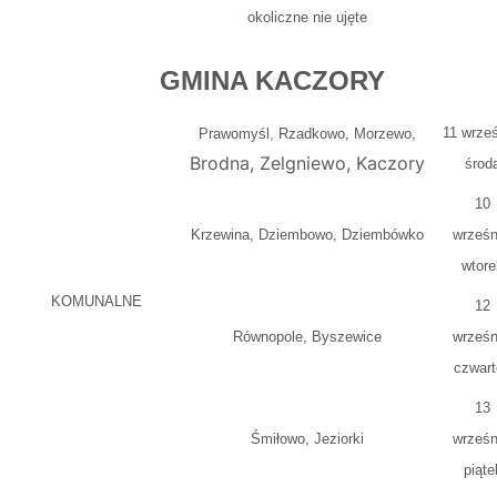
okoliczne nie ujęte
GMINA KACZORY
11 wrześ
Prawomyśl, Rzadkowo, Morzewo,
Brodna, Zelgniewo, Kaczory
środ
10
Krzewina, Dziembowo, Dziembówko
wrześn
wtore
KOMUNALNE
12
Równopole, Byszewice
wrześn
czwart
13
Śmiłowo, Jeziorki
wrześn
piąte