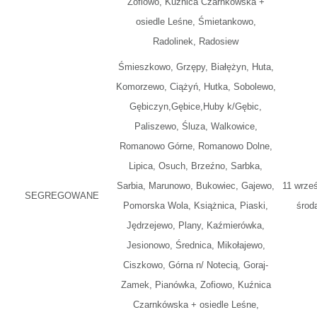
Zofiowo, Kuźnica Czarnkówska +
osiedle Leśne, Śmietankowo,
Radolinek, Radosiew
Śmieszkowo, Grzępy, Białężyn, Huta,
Komorzewo, Ciążyń, Hutka, Sobolewo,
Gębiczyn,Gębice,Huby k/Gębic,
Paliszewo, Śluza, Walkowice,
Romanowo Górne, Romanowo Dolne,
Lipica, Osuch, Brzeźno, Sarbka,
Sarbia, Marunowo, Bukowiec, Gajewo,
11 wrześ
SEGREGOWANE
Pomorska Wola, Książnica, Piaski,
środ
Jędrzejewo, Plany, Kaźmierówka,
Jesionowo, Średnica, Mikołajewo,
Ciszkowo, Górna n/ Notecią, Goraj-
Zamek, Pianówka, Zofiowo, Kuźnica
Czarnkówska + osiedle Leśne,