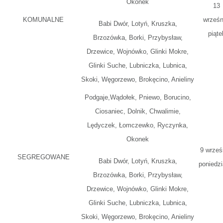
Okonek
13
KOMUNALNE
wrześn
Babi Dwór, Lotyń, Kruszka,
piąte
Brzozówka, Borki, Przybysław,
Drzewice, Wojnówko, Glinki Mokre,
Glinki Suche, Lubniczka, Lubnica,
Skoki, Węgorzewo, Brokęcino, Anieliny
Podgaje,Wądołek, Pniewo, Borucino,
Ciosaniec, Dolnik, Chwalimie,
Lędyczek, Łomczewko, Ryczynka,
Okonek
9 wrześ
SEGREGOWANE
Babi Dwór, Lotyń, Kruszka,
poniedzi
Brzozówka, Borki, Przybysław,
Drzewice, Wojnówko, Glinki Mokre,
Glinki Suche, Lubniczka, Lubnica,
Skoki, Węgorzewo, Brokęcino, Anieliny