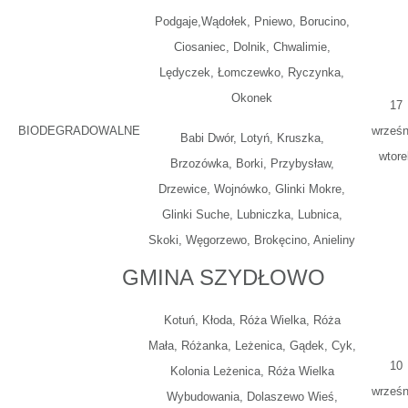
Podgaje,Wądołek, Pniewo, Borucino,
Ciosaniec, Dolnik, Chwalimie,
Lędyczek, Łomczewko, Ryczynka,
Okonek
17
BIODEGRADOWALNE
wrześn
Babi Dwór, Lotyń, Kruszka,
wtore
Brzozówka, Borki, Przybysław,
Drzewice, Wojnówko, Glinki Mokre,
Glinki Suche, Lubniczka, Lubnica,
Skoki, Węgorzewo, Brokęcino, Anieliny
GMINA SZYDŁOWO
Kotuń, Kłoda, Róża Wielka, Róża
Mała, Różanka, Leżenica, Gądek, Cyk,
10
Kolonia Leżenica, Róża Wielka
wrześn
Wybudowania, Dolaszewo Wieś,