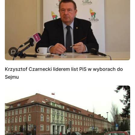
Krzysztof Czarnecki liderem list PiS w wyborach do
Sejmu