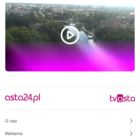
Powiat Wałecki Blisko Natury
10:35
Wielkopolska na Weekend
11:00
Informacje
11:15
Rozmowa dnia
11:30
Ze starych taśm
12:30
Informacje
12:45
Rozmowa dnia
13:00
Własnymi ścieżkami
13:15
Powiat Wałecki Blisko Natury
13:35
Wielkopolska na Weekend
O nas
Reklama