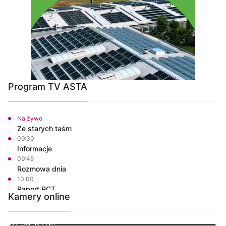
Program TV ASTA
Na żywo
Ze starych taśm
09:30
Informacje
09:45
Rozmowa dnia
10:00
Raport PCT
Kamery online
10:10
Razem dla bezpieczeństwa Złotowa
10:15