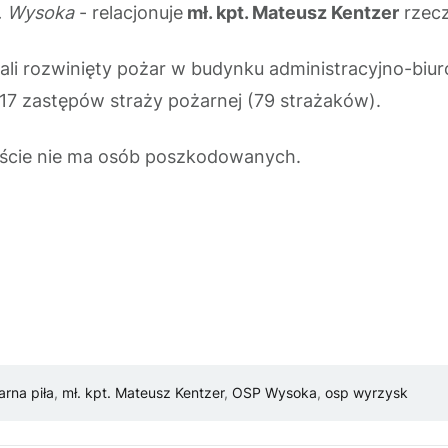
m. Wysoka
- relacjonuje
mł. kpt. Mateusz
Kentzer
rzecz
tali rozwinięty pożar w budynku administracyjno-bi
ł 17 zastępów straży pożarnej (79 strażaków).
zęście nie ma osób poszkodowanych.
arna piła
,
mł. kpt. Mateusz Kentzer
,
OSP Wysoka
,
osp wyrzysk