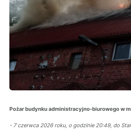
Pożar budynku administracyjno-biurowego w mie
- 7 czerwca 2026 roku, o godzinie 20:49, do S