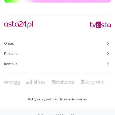
14:25
Wspólnie dla bezpieczeństwa Gminy Krajenka
14:30
Powiat Wałecki Blisko Natury
14:50
Własnymi ścieżkami
15:00
Rowerem nad morze
O nas
Reklama
Kontakt
Polityka prywatności
Ustawienia cookies