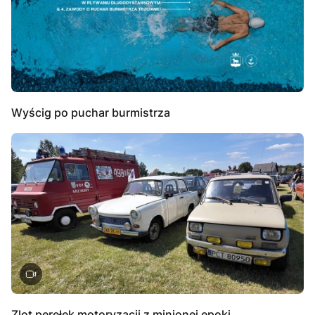
Wyścig po puchar burmistrza
Zlot perełek motoryzacji z minionej epoki